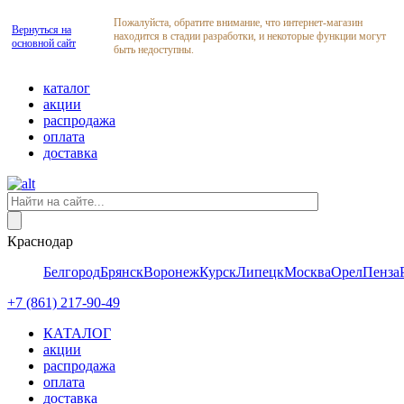
Пожалуйста, обратите внимание, что интернет-магазин
Вернуться на
находится в стадии разработки, и некоторые функции могут
основной сайт
быть недоступны.
каталог
акции
распродажа
оплата
доставка
Краснодар
Белгород
Брянск
Воронеж
Курск
Липецк
Москва
Орел
Пенза
+7 (861) 217-90-49
КАТАЛОГ
акции
распродажа
оплата
доставка