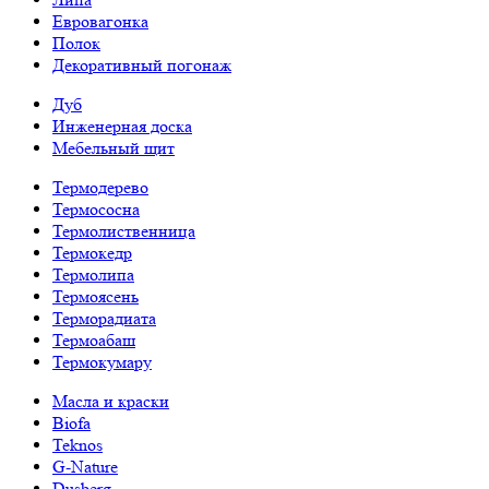
Евровагонка
Полок
Декоративный погонаж
Дуб
Инженерная доска
Мебельный щит
Термодерево
Термососна
Термолиственница
Термокедр
Термолипа
Термоясень
Терморадиата
Термоабаш
Термокумару
Масла и краски
Biofa
Teknos
G-Nature
Dusberg