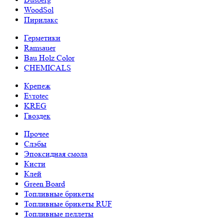
WoodSol
Пирилакс
Герметики
Ramsauer
Bau Holz Color
CHEMICALS
Крепеж
Evrotec
KREG
Гвоздек
Прочее
Слэбы
Эпоксидная смола
Кисти
Клей
Green Board
Топливные брикеты
Топливные брикеты RUF
Топливные пеллеты