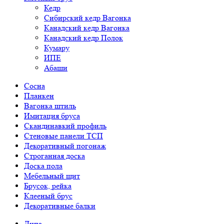
Кедр
Сибирский кедр Вагонка
Канадский кедр Вагонка
Канадский кедр Полок
Кумару
ИПЕ
Абаши
Сосна
Планкен
Вагонка штиль
Имитация бруса
Скандинавкий профиль
Стеновые панели ТСП
Декоративный погонаж
Строганная доска
Доска пола
Мебельный щит
Брусок, рейка
Клееный брус
Декоративные балки
Липа