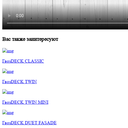
Вас также заинтересуют
ГвозDECK CLASSIC
ГвозDECK TWIN
ГвозDECK TWIN MINI
ГвозDECK DUET FASADE