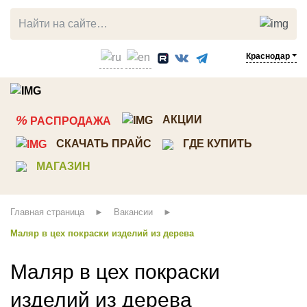
Краснодар
ЛИСТВЕННИЦА
СОСНА
%
АКЦИИ
РАСПРОДАЖА
Прямой планкен
Планкен
СКАЧАТЬ ПРАЙС
ГДЕ КУПИТЬ
Косой планкен
Вагонка штиль
МАГАЗИН
Вагонка штиль
Имитация бруса
Палубная доска
Скандинавкий профиль
Главная страница
Вакансии
Террасная доска
Стеновые панели ТСП
Маляр в цех покраски изделий из дерева
Мебельный щит
Декоративный погонаж
Брусок, рейка
Строганная доска
Маляр в цех покраски
Клееный брус
Доска пола
изделий из дерева
Мебельный щит