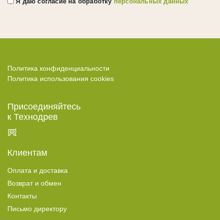
ГЕРМЕТИКИ
Я даю согласие на обработку
персональных данных
Ramsauer
Bau Holz Color
CHEMICALS
КРЕПЕЖ
Политика конфиденциальности
Политика использования cookies
Evrotec
KREG
Присоединяйтесь
Гвоздек
к Технодрев
ПРОЧЕЕ
Клиентам
Слэбы
Эпоксидная смола
Оплата и доставка
Кисти
Возврат и обмен
Контакты
Клей
Письмо директору
Green Board