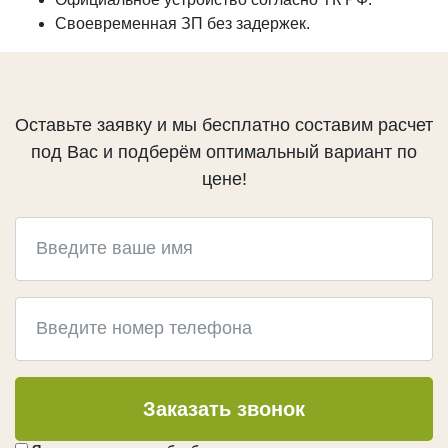
Термокедр
Своевременная ЗП без задержек.
Термолипа
Термоясень
Терморадиата
Оставьте заявку и мы бесплатно составим расчет
Термоабаш
под Вас и подберём оптимальный вариант по
Термокумару
цене!
МАСЛА И КРАСКИ
Biofa
Teknos
G-Nature
Dusberg
WoodSol
Пирилакс
Заказать звонок