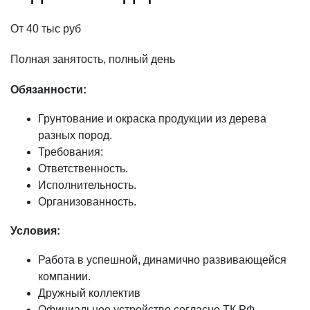
КЕДР
Брусок, рейка
От 40 тыс руб
Сибирский кедр Вагонка
Клееный брус
Канадский кедр Вагонка
Декоративные балки
Полная занятость, полный день
Канадский кедр Полок
Обязанности:
ЛИПА
КУМАРУ
Евровагонка
Грунтование и окраска продукции из дерева
ИПЕ
Полок
разных пород.
АБАШИ
Требования:
Декоративный погонаж
Ответственность.
Исполнительность.
ДУБ
Организованность.
Инженерная доска
Мебельный щит
Условия:
Работа в успешной, динамично развивающейся
ТЕРМОДЕРЕВО
компании.
Термососна
Дружный коллектив
Термолиственница
Официальное устройство согласно ТК РФ.