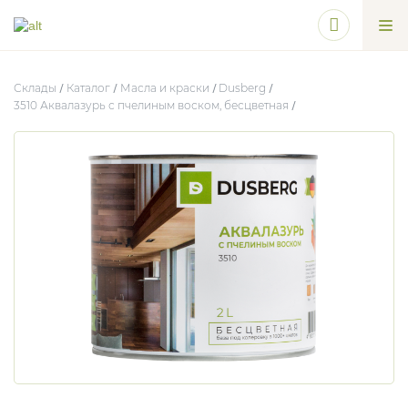
Склады
Каталог
Масла и краски
Dusberg
3510 Аквалазурь с пчелиным воском, бесцветная