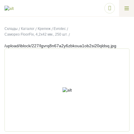
Склады
Каталог
Крепеж
Evrotec
Саморез FloorFix, 4,2х42 мм., 250 шт.
/upload/iblock/227/lgvrq8n67a2y6zbkoua1ob2si20qldsq.jpg