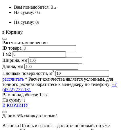
Вам понадобится:
0
л
На сумму:
0
i
На сумму:
0
i
в Корзину
Рассчитать количество
ID товара
1 м2
Ширина, мм
Длина, мм
2
Площадь поверхности, м
рассчитать
* Расчёт количества является условным, для
точного расчёта обратитесь к менеджеру по телефону:
+7
(4722) 777-131
Вам понадобится:
1
шт
На сумму:
i
В КОРЗИНУ
Дарим 5% скидку за отзыв!
Вагонка Штиль из сосны – достаточно новый, но уже