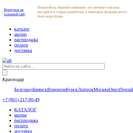
Пожалуйста, обратите внимание, что интернет-магазин
Вернуться на
находится в стадии разработки, и некоторые функции могут
основной сайт
быть недоступны.
каталог
акции
распродажа
оплата
доставка
Краснодар
Белгород
Брянск
Воронеж
Курск
Липецк
Москва
Орел
Пенза
+7 (861) 217-90-49
КАТАЛОГ
акции
распродажа
оплата
доставка