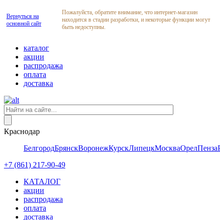
Пожалуйста, обратите внимание, что интернет-магазин
Вернуться на
находится в стадии разработки, и некоторые функции могут
основной сайт
быть недоступны.
каталог
акции
распродажа
оплата
доставка
Краснодар
Белгород
Брянск
Воронеж
Курск
Липецк
Москва
Орел
Пенза
+7 (861) 217-90-49
КАТАЛОГ
акции
распродажа
оплата
доставка