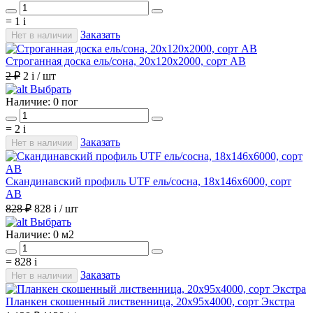
=
1
i
Заказать
Нет в наличии
Строганная доска ель/сона, 20х120х2000, сорт АВ
2 ₽
2
i
/ шт
Выбрать
Наличие:
0 пог
=
2
i
Заказать
Нет в наличии
Скандинавский профиль UTF ель/сосна, 18х146х6000, сорт
АВ
828 ₽
828
i
/ шт
Выбрать
Наличие:
0 м2
=
828
i
Заказать
Нет в наличии
Планкен скошенный лиственница, 20х95х4000, сорт Экстра