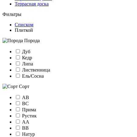
Террасная доска
Фильтры
Списком
Плиткой
Порода
Дуб
Кедр
Липа
Лиственница
Ель/Сосна
Сорт
АВ
ВС
Прима
Рустик
АА
ВВ
Натур