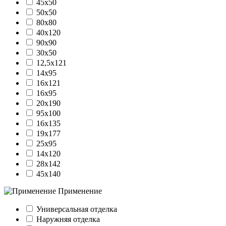
45х50
50х50
80х80
40х120
90х90
30х50
12,5х121
14х95
16х121
16х95
20х190
95х100
16х135
19х177
25х95
14х120
28х142
45х140
Применение
Универсальная отделка
Наружняя отделка