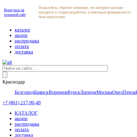
Пожалуйста, обратите внимание, что интернет-магазин
Вернуться на
находится в стадии разработки, и некоторые функции могут
основной сайт
быть недоступны.
каталог
акции
распродажа
оплата
доставка
Краснодар
Белгород
Брянск
Воронеж
Курск
Липецк
Москва
Орел
Пенза
+7 (861) 217-90-49
КАТАЛОГ
акции
распродажа
оплата
доставка