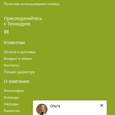
Топливные брикеты
Политика использования cookies
Топливные брикеты RUF
Присоединяйтесь
Топливные пеллеты
к Технодрев
УСЛУГИ
Отделка фасадов, стен и потолков
Клиентам
Укладка террас и палуб
Оплата и доставка
Окраска деревянных домов
Возврат и обмен
Герметизация швов
Контакты
Окраска погонажа
Письмо директору
Брашировка дерева
О компании
ГОТОВЫЕ РЕШЕНИЯ
Философия
Команда
Окрашенное дерево
Награды
Фасады из дерева
Ольга
Вакансии
Террасы из дерева