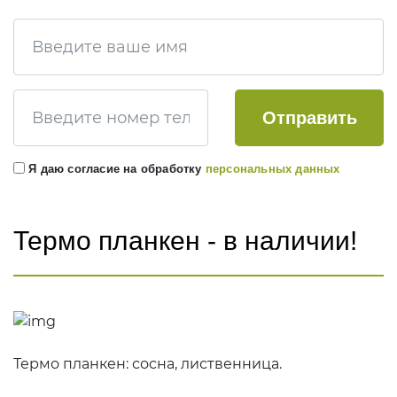
КЕДР
Брусок, рейка
Сибирский кедр Вагонка
Клееный брус
Канадский кедр Вагонка
Декоративные балки
Канадский кедр Полок
ЛИПА
Отправить
КУМАРУ
Евровагонка
ИПЕ
Я даю согласие на обработку
персональных данных
Полок
АБАШИ
Декоративный погонаж
Термо планкен - в наличии!
ДУБ
Инженерная доска
Мебельный щит
ТЕРМОДЕРЕВО
Термо планкен: сосна, лиственница.
Термососна
Термолиственница