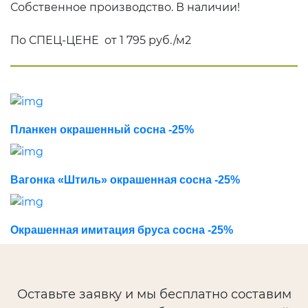
Собственное производство. В наличии!
Термокедр
Термолипа
По СПЕЦ-ЦЕНЕ от 1 795 руб./м2
Термоясень
Терморадиата
Термоабаш
Термокумару
Планкен окрашенный сосна -25%
МАСЛА И КРАСКИ
Biofa
Вагонка «Штиль» окрашенная сосна -25%
Teknos
G-Nature
Окрашенная имитация бруса сосна -25%
Dusberg
WoodSol
Пирилакс
Оставьте заявку и мы бесплатно составим