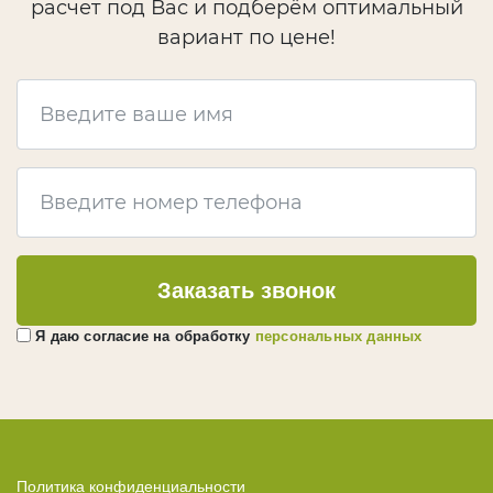
ГЕРМЕТИКИ
расчет под Вас и подберём оптимальный
вариант по цене!
Ramsauer
Bau Holz Color
CHEMICALS
КРЕПЕЖ
Evrotec
KREG
Гвоздек
Заказать звонок
ПРОЧЕЕ
Я даю согласие на обработку
персональных данных
Слэбы
Эпоксидная смола
Кисти
Клей
Green Board
Политика конфиденциальности