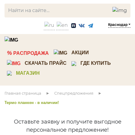
Краснодар
ЛИСТВЕННИЦА
СОСНА
%
АКЦИИ
РАСПРОДАЖА
Прямой планкен
Планкен
СКАЧАТЬ ПРАЙС
ГДЕ КУПИТЬ
Косой планкен
Вагонка штиль
МАГАЗИН
Вагонка штиль
Имитация бруса
Палубная доска
Скандинавкий профиль
Главная страница
Спецпредложения
Террасная доска
Стеновые панели ТСП
Термо планкен - в наличии!
Мебельный щит
Декоративный погонаж
Брусок, рейка
Строганная доска
Оставьте заявку и получите выгодное
Клееный брус
Доска пола
персональное предложение!
Мебельный щит