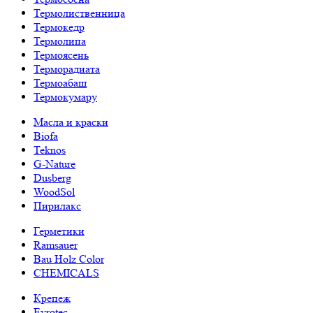
Термолиственница
Термокедр
Термолипа
Термоясень
Терморадиата
Термоабаш
Термокумару
Масла и краски
Biofa
Teknos
G-Nature
Dusberg
WoodSol
Пирилакс
Герметики
Ramsauer
Bau Holz Color
CHEMICALS
Крепеж
Evrotec